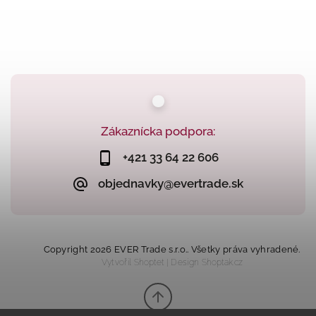
Zákaznícka podpora:
+421 33 64 22 606
objednavky@evertrade.sk
Copyright 2026
EVER Trade s.r.o.
. Všetky práva vyhradené.
Vytvořil
Shoptet
| Design
Shoptak.cz