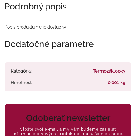
Podrobný popis
Popis produktu nie je dostupný
Dodatočné parametre
Kategória
:
Termozáklopky
Hmotnosť
:
0.001 kg
Odoberať newsletter
Vložte svoj e-mail a my Vám budeme zasielať
informácie o nových produktoch na našom e-shope.