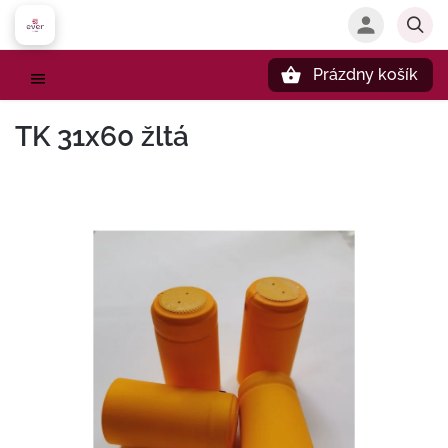
Prázdny košík
Hľadať
TK 31x60 žltá