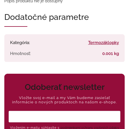
Popis produktu nie je dostupný
Dodatočné parametre
Kategória
:
Termozáklopky
Hmotnosť
:
0.001 kg
Odoberať newsletter
Vložte svoj e-mail a my Vám budeme zasielať
informácie o nových produktoch na našom e-shope.
Vložením e-mailu súhlasíte s
podmienkami ochrany osobných údajov