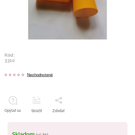
Kód:
3310
Neohodnotené
Opýtať sa
Strážiť
Zdieľať
Skladom
(>5 ks)