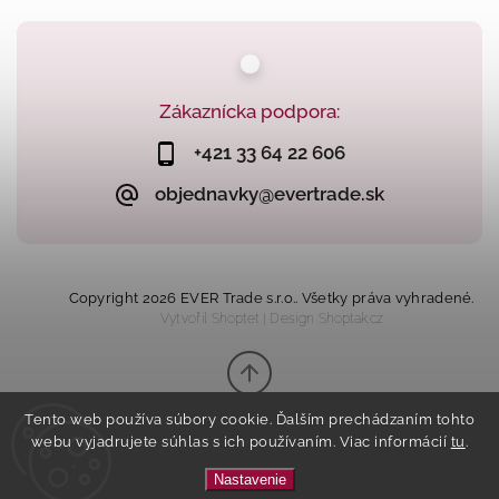
Zákaznícka podpora:
+421 33 64 22 606
objednavky@evertrade.sk
Copyright 2026
EVER Trade s.r.o.
. Všetky práva vyhradené.
Vytvořil
Shoptet
| Design
Shoptak.cz
Tento web používa súbory cookie. Ďalším prechádzaním tohto
webu vyjadrujete súhlas s ich používaním. Viac informácií
tu
.
Nastavenie