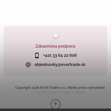
Zákaznícka podpora:
+421 33 64 22 606
objednavky@evertrade.sk
Copyright 2026
EVER Trade s.r.o.
. Všetky práva vyhradené.
Vytvořil
Shoptet
| Design
Shoptak.cz