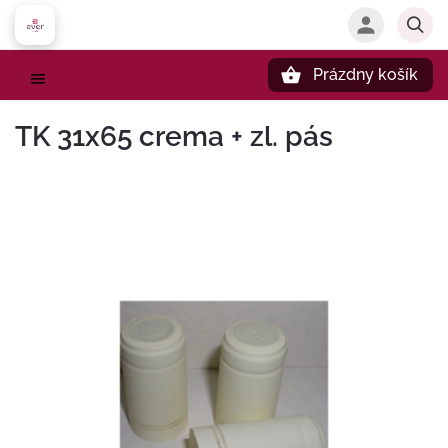
Prázdny košík
Hľadať
TK 31x65 crema + zl. pás