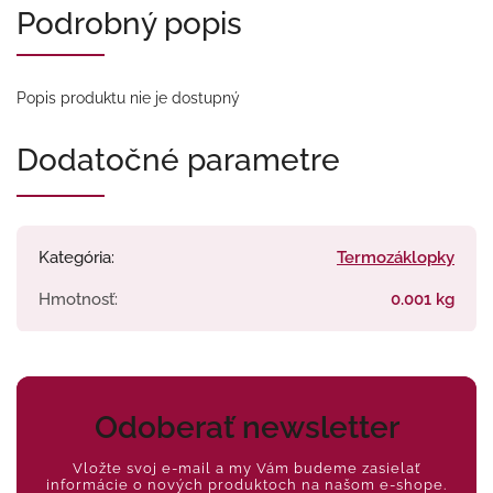
Podrobný popis
Popis produktu nie je dostupný
Dodatočné parametre
Kategória
:
Termozáklopky
Hmotnosť
:
0.001 kg
Odoberať newsletter
Vložte svoj e-mail a my Vám budeme zasielať
informácie o nových produktoch na našom e-shope.