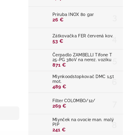
Príruba INOX 80 gar
26 €
Zátkovačka FER červená kov.
53 €
Čerpadlo ZAMBELLI Tifone T
25-PG 380V na nerez. vozíku
871 €
Mlynkoodstopkovač DMC 1,5t
mot.
489 €
Filter COLOMBO/12/
269 €
Mlynček na ovocie man. malý
PIP
241 €