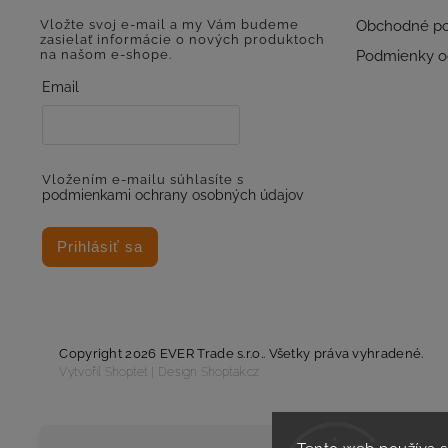
Vložte svoj e-mail a my Vám budeme
Obchodné p
zasielať informácie o nových produktoch
na našom e-shope.
Podmienky o
Email
Vložením e-mailu súhlasíte s
podmienkami ochrany osobných údajov
Prihlásiť sa
Copyright 2026
EVER Trade s.r.o.
. Všetky práva vyhradené.
Vytvořil
Shoptet
| Design
Shoptak.cz