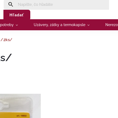
Hľadať
 potreby
Uzávery, zátky a termokapsle
Nerezo
 /2ks/
ks/