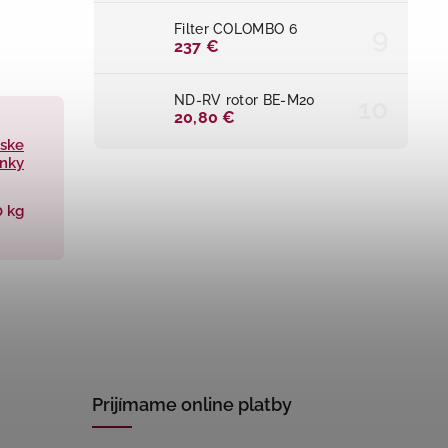
Filter COLOMBO 6
237 €
ND-RV rotor BE-M20
20,80 €
ske
nky
0 kg
Prijímame online platby