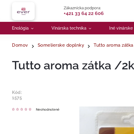
Zákaznícka podpora:
+421 33 64 22 606
Enológia
Vinárska technika
Iné vinárske
Domov
Somelierske doplnky
Tutto aroma zátka
Tutto aroma zátka /2
Kód:
1575
Neohodnotené