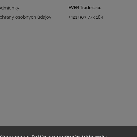
odmienky
EVER Trade s.r.o.
chrany osobných údajov
+421 903 773 184