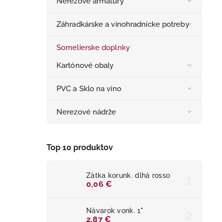
Nerezové armatúry
Záhradkárske a vinohradnícke potreby
Somelierske doplnky
Kartónové obaly
PVC a Sklo na víno
Nerezové nádrže
Top 10 produktov
Zátka korunk. dlhá rosso
0,06 €
Návarok vonk. 1"
2,87 €