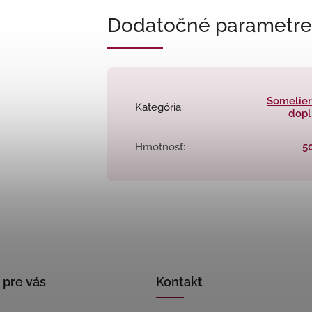
Dodatočné parametre
Somelier
Kategória
:
dopl
Hmotnosť
:
5
 pre vás
Kontakt