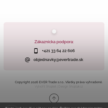
Zákaznícka podpora:
+421 33 64 22 606
objednavky@evertrade.sk
Copyright 2026
EVER Trade s.r.o.
. Všetky práva vyhradené.
Vytvořil
Shoptet
| Design
Shoptak.cz