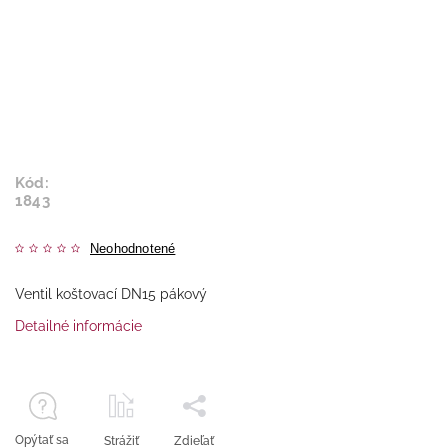
Kód:
1843
Neohodnotené
Ventil koštovací DN15 pákový
Detailné informácie
Opýtať sa
Strážiť
Zdieľať