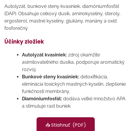
Autolyzát, bunkové steny kvasiniek, diamóniumfosfát
(DAP). Obsahuje celkový dusík, aminokyseliny, steroly,
ergosterol, mastné kyseliny, glukány, manány a oxid
fosforečný.
Účinky zložiek
Autolyzát kvasiniek:
zdroj okamžite
asimilovateľného dusíka, podporuje aromatický
rozvoj.
Bunkové steny kvasiniek:
detoxifikácia,
eliminácia toxických mastných kyselín, zlepšenie
funkčnosti membrány.
Diamóniumfosfát:
dodáva veľké množstvo APA
a stimuluje rast buniek.
📥 Stiahnuť (PDF)