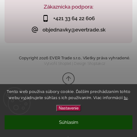
Zákaznícka podpora:
+421 33 64 22 606
objednavky@evertrade.sk
Copyright 2026
EVER Trade s.r.o.
. Všetky práva vyhradené.
Vytvořil
Shoptet
| Design
Shoptak.cz
Tento web používa súbory cookie. Ďalším prechádzaním tohto
webu vyjadrujete súhlas s ich používaním. Viac informácií
tu
.
Nastavenie
Súhlasím
Tento eshop vznikol na základe
spolupráce s
Kvalitnyeshop.sk
.