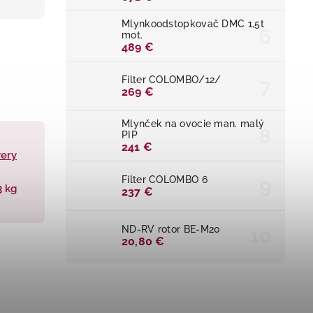
Mlynkoodstopkovač DMC 1,5t
mot.
489 €
Filter COLOMBO/12/
269 €
Mlynček na ovocie man. malý
PIP
241 €
very
Filter COLOMBO 6
3 kg
237 €
ND-RV rotor BE-M20
20,80 €