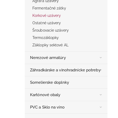
Agrafa uzávery
Fermentačné zátky
Korkové uzávery
Ostatné uzávery
Šroubovacie uzávery
Termozáklopky
Záklopky sektové AL
Nerezové armatúry
Záhradkárske a vinohradnícke potreby
Somelierske doplnky
Kartónové obaly
PVC a Sklo na víno