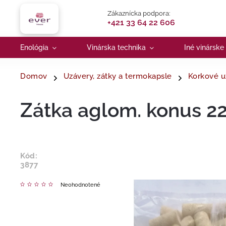
Zákaznícka podpora:
+421 33 64 22 606
Enológia
Vinárska technika
Iné vinárske
Domov
Uzávery, zátky a termokapsle
Korkové u
Zátka aglom. konus 22
Kód:
3877
Neohodnotené