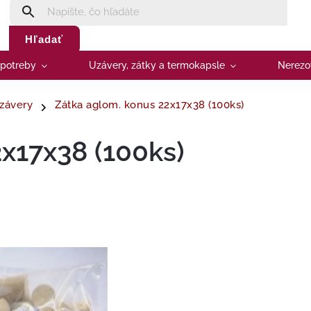
Hľadať
 potreby
Uzávery, zátky a termokapsle
Nerezo
závery
Zátka aglom. konus 22x17x38 (100ks)
x17x38 (100ks)