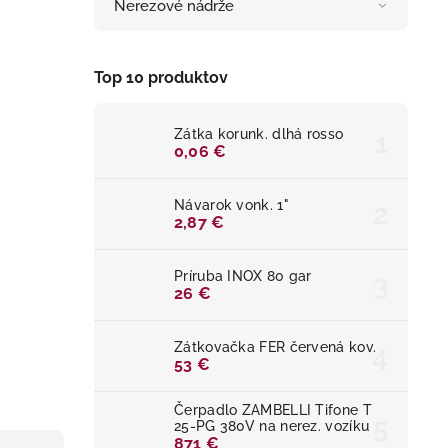
Nerezové nádrže
Top 10 produktov
Zátka korunk. dlhá rosso
0,06 €
Návarok vonk. 1"
2,87 €
Príruba INOX 80 gar
26 €
Zátkovačka FER červená kov.
53 €
Čerpadlo ZAMBELLI Tifone T
25-PG 380V na nerez. vozíku
871 €