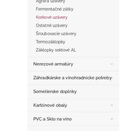
Agrafa uzávery
Fermentačné zátky
Korkové uzávery
Ostatné uzávery
Šroubovacie uzávery
Termozáklopky
Záklopky sektové AL
Nerezové armatúry
Záhradkárske a vinohradnícke potreby
Somelierske doplnky
Kartónové obaly
PVC a Sklo na víno