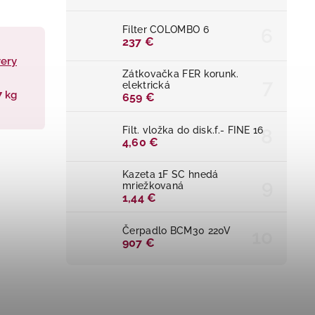
Filter COLOMBO 6
237 €
very
Zátkovačka FER korunk.
elektrická
7 kg
659 €
Filt. vložka do disk.f.- FINE 16
4,60 €
Kazeta 1F SC hnedá
mriežkovaná
1,44 €
Čerpadlo BCM30 220V
907 €