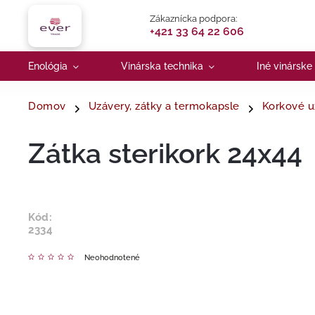
Zákaznícka podpora:
+421 33 64 22 606
Enológia
Vinárska technika
Iné vinárske
Domov
Uzávery, zátky a termokapsle
Korkové u
Zátka sterikork 24x44
Kód:
2334
Neohodnotené