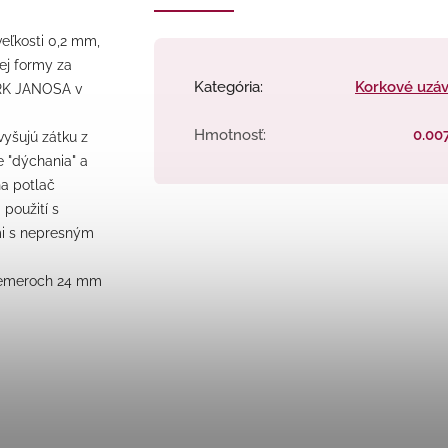
veľkosti 0,2 mm,
ej formy za
Kategória
:
Korkové uzá
ORK JANOSA v
Hmotnosť
:
0.00
vyšujú zátku z
e "dýchania" a
na potlač
 použití s
mi s nepresným
priemeroch 24 mm