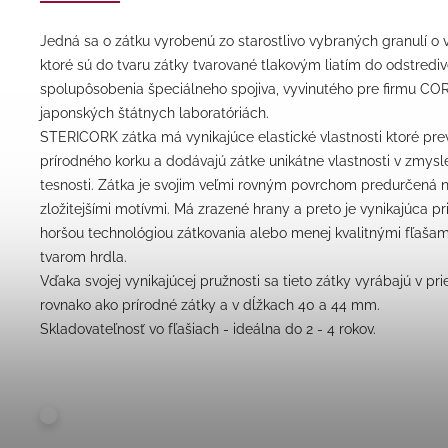
Jedná sa o zátku vyrobenú zo starostlivo vybraných granulí o 
ktoré sú do tvaru zátky tvarované tlakovým liatím do odstrediv
spolupôsobenia špeciálneho spojiva, vyvinutého pre firmu C
japonských štátnych laboratóriách.
STERICORK zátka má vynikajúce elastické vlastnosti ktoré pre
prírodného korku a dodávajú zátke unikátne vlastnosti v zmysl
tesnosti. Zátka je svojim veľmi rovným povrchom predurčená 
zložitejšími motívmi. Má zrazené hrany a preto je vynikajúca pri
horšou technológiou zátkovania alebo menej kvalitnými fľaša
tvarom hrdla.
Vďaka svojej vynikajúcej pružnosti sa tieto zátky vyrábajú v 
rovnako ako prírodné zátky a v dĺžkach 40 a 44 mm.
Skladovateľnosť vo fľašiach - ideálna do 2 - 4 rokov.