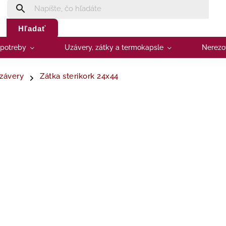
Hľadať
 potreby
Uzávery, zátky a termokapsle
Nerezo
závery
Zátka sterikork 24x44