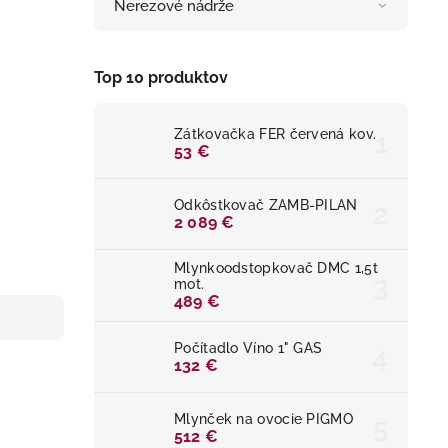
Nerezové nádrže
Top 10 produktov
Zátkovačka FER červená kov.
53 €
Odkôstkovač ZAMB-PILAN
2 089 €
Mlynkoodstopkovač DMC 1,5t
mot.
489 €
Počítadlo Víno 1" GAS
132 €
Mlynček na ovocie PIGMO
512 €