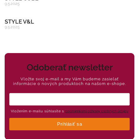
9.5.2025
STYLE V&L
9.5.2025
Odoberať newsletter
Vložte svoj e-mail a my Vám budeme zasielať
informácie o nových produktoch na našom e-shope.
Vložením e-mailu súhlasíte s
podmienkami ochrany osobných údajov
Prihlásiť sa