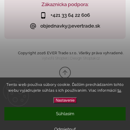
Zákaznícka podpora:
+421 33 64 22 606
objednavky@evertrade.sk
Copyright 2026
EVER Trade s.r.o.
. Všetky práva vyhradené.
Vytvořil
Shoptet
| Design
Shoptak.cz
Tento web používa súbory cookie. Ďalším prechádzaním tohto
webu vyjadrujete súhlas s ich používaním. Viac informácií
tu
.
Nastavenie
Súhlasím
Tento eshop vznikol na základe
spolupráce s
Kvalitnyeshop.sk
.
Odmietnuť