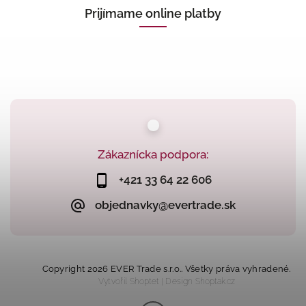
Prijímame online platby
Zákaznícka podpora:
+421 33 64 22 606
objednavky@evertrade.sk
Copyright 2026
EVER Trade s.r.o.
. Všetky práva vyhradené.
Vytvořil
Shoptet
| Design
Shoptak.cz