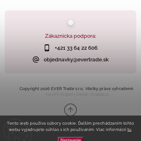
Zákaznícka podpora:
+421 33 64 22 606
objednavky@evertrade.sk
Copyright 2026
EVER Trade s.r.o.
. Všetky práva vyhradené.
Vytvořil
Shoptet
| Design
Shoptak.cz
Tento web používa súbory cookie. Ďalším prechádzaním tohto
webu vyjadrujete súhlas s ich používaním. Viac informácií
tu
.
Nastavenie