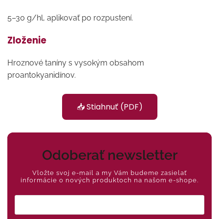
5–30 g/hl, aplikovať po rozpustení.
Zloženie
Hroznové taníny s vysokým obsahom
proantokyanidínov.
📥 Stiahnuť (PDF)
Odoberať newsletter
Vložte svoj e-mail a my Vám budeme zasielať
informácie o nových produktoch na našom e-shope.