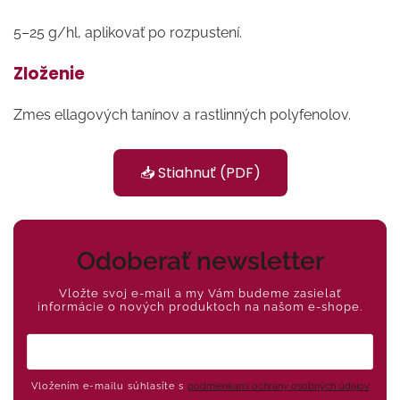
5–25 g/hl, aplikovať po rozpustení.
Zloženie
Zmes ellagových tanínov a rastlinných polyfenolov.
📥 Stiahnuť (PDF)
Odoberať newsletter
Vložte svoj e-mail a my Vám budeme zasielať
informácie o nových produktoch na našom e-shope.
Vložením e-mailu súhlasíte s
podmienkami ochrany osobných údajov