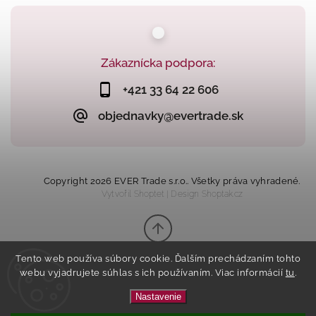
Zákaznícka podpora:
+421 33 64 22 606
objednavky@evertrade.sk
Copyright 2026
EVER Trade s.r.o.
. Všetky práva vyhradené.
Vytvořil
Shoptet
| Design
Shoptak.cz
Tento web používa súbory cookie. Ďalším prechádzaním tohto
webu vyjadrujete súhlas s ich používaním. Viac informácií
tu
.
Nastavenie