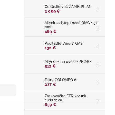
Odkôstkovač ZAMB-PILAN
2 089 €
Mlynkoodstopkovač DMC 1,5t
mot.
489 €
Počítadlo Víno 1" GAS
132 €
Mlynček na ovocie PIGMO
512 €
Filter COLOMBO 6
237 €
Zátkovačka FER korunk.
elektrická
659 €