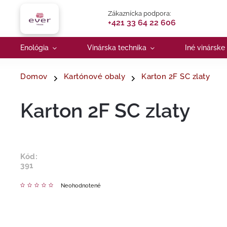
Zákaznícka podpora:
+421 33 64 22 606
Enológia
Vinárska technika
Iné vinárske
Domov
Kartónové obaly
Karton 2F SC zlaty
Karton 2F SC zlaty
Kód:
391
Neohodnotené