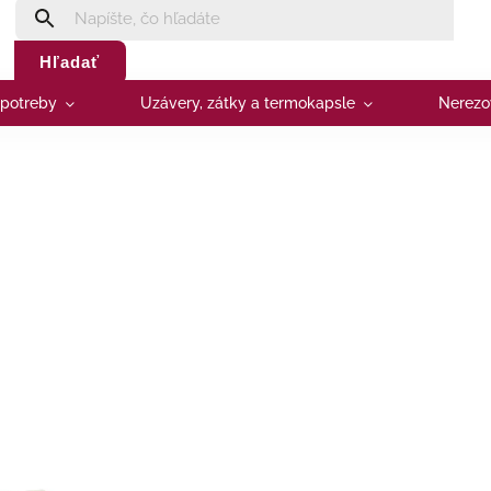
Hľadať
 potreby
Uzávery, zátky a termokapsle
Nerezo