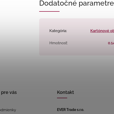
Dodatočné parametre
Kategória
:
Kartónové o
Hmotnosť
:
0.1
 pre vás
Kontakt
odmienky
EVER Trade s.r.o.