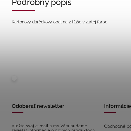
Podrobný popis
Kartónový darčekový obal na 2 fľaše v zlatej farbe
Odoberať newsletter
Informácie
Vložte svoj e-mail a my Vám budeme
Obchodné p
zasielať informácie o nových produktoch