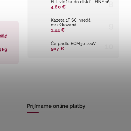
Filt. vložka do disk.f.- FINE 16
4,60 €
Kazeta 1F SC hnedá
mriežkovaná
1,44 €
baly
Čerpadlo BCM30 220V
907 €
4 kg
Prijímame online platby