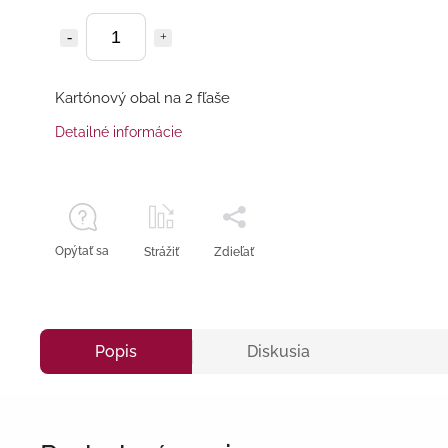
Kartónový obal na 2 fľaše
Detailné informácie
Opýtať sa
Strážiť
Zdieľať
Popis
Diskusia