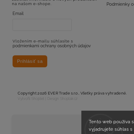
na našom e-shope.
Podmienky o
Email
Vložením e-mailu súhlasíte s
podmienkami ochrany osobných údajov
Prihlásiť sa
Copyright 2026
EVER Trade s.r.o.
. Všetky práva vyhradené.
Vytvořil
Shoptet
| Design
Shoptak.cz
Tento web používa 
vyjadrujete súhlas s