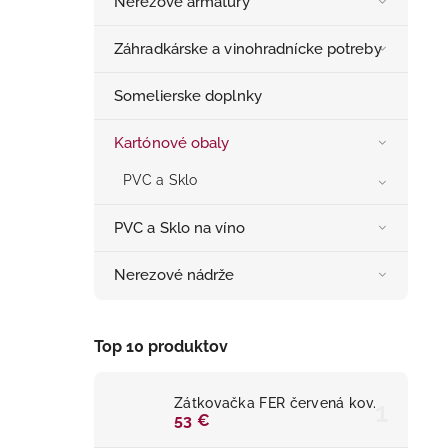
Nerezové armatúry
Záhradkárske a vinohradnícke potreby
Somelierske doplnky
Kartónové obaly
PVC a Sklo
PVC a Sklo na víno
Nerezové nádrže
Top 10 produktov
Zátkovačka FER červená kov.
53 €