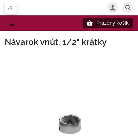
Prázdny košík
Hľadať
Návarok vnút. 1/2" krátky