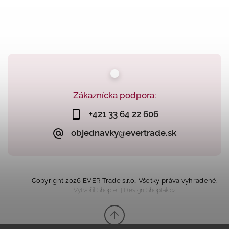
Zákaznícka podpora:
+421 33 64 22 606
objednavky@evertrade.sk
Copyright 2026
EVER Trade s.r.o.
. Všetky práva vyhradené.
Vytvořil
Shoptet
| Design
Shoptak.cz