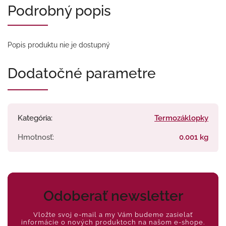
Podrobný popis
Popis produktu nie je dostupný
Dodatočné parametre
Kategória
:
Termozáklopky
Hmotnosť
:
0.001 kg
Odoberať newsletter
Vložte svoj e-mail a my Vám budeme zasielať
informácie o nových produktoch na našom e-shope.